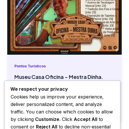
Pontos Turísticos
Museu Casa Oficina – Mestra Dinha.
Pontos Turísticos
/
culturapmno
We respect your privacy
Museu Casa Oficina Mestra Dinha O barulho
Cookies help us improve your experience,
da madeira do tear conduz cada pequeno
deliver personalized content, and analyze
gesto de Dona Dinha que ainda
traffic. You can choose which cookies to allow
by clicking
Customize
. Click
Accept All
to
consent or
Reject All
to decline non-essential