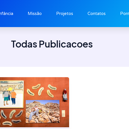
nfância
Missão
Projetos
Contatos
Pont
Todas Publicacoes