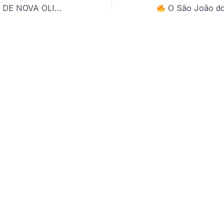
EDITAL JUNINO DE NOVA OLINDA/CE – POLÍTICA NACIONAL ALDIR BLANC DE FOMENTO À CULTURA
O São João do Cariri tá chegando: confira a