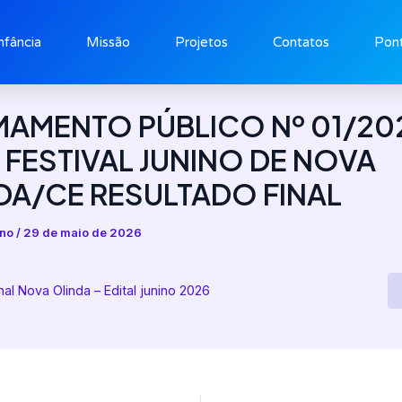
nfância
Missão
Projetos
Contatos
Pont
AMENTO PÚBLICO Nº 01/202
L FESTIVAL JUNINO DE NOVA
DA/CE RESULTADO FINAL
mno
/
29 de maio de 2026
nal Nova Olinda – Edital junino 2026