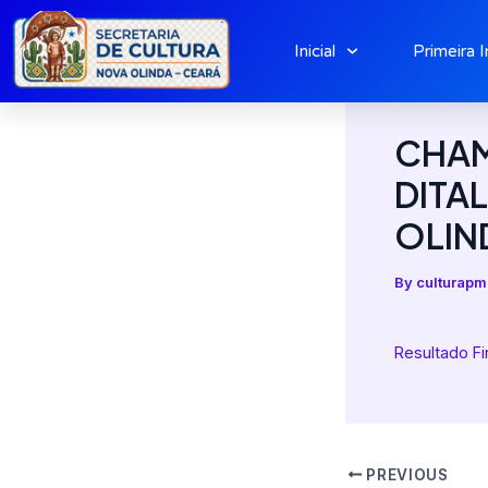
Skip
to
Inicial
Primeira I
content
CHAM
DITA
OLIN
By
culturap
Resultado Fi
PREVIOUS