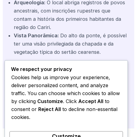
Arqueologia:
O local abriga registros de povos
ancestrais, com inscrições rupestres que
contam a história dos primeiros habitantes da
região do Cariri.
Vista Panorâmica:
Do alto da ponte, é possível
ter uma visão privilegiada da chapada e da
vegetação típica do sertão cearense.
We respect your privacy
Como Chegar e Visitação
Cookies help us improve your experience,
A Ponte de Pedra é um destino essencial para
deliver personalized content, and analyze
quem busca ecoturismo e conexão com a pré-
traffic. You can choose which cookies to allow
história. Recomenda-se a visita com guias locais
by clicking
Customize
. Click
Accept All
to
para uma experiência segura e informativa.
consent or
Reject All
to decline non-essential
cookies.
Customize