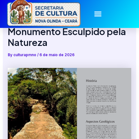
Skip
to
Ponte de Pedra: Um
content
Monumento Esculpido pela
Natureza
By
culturapmno
/
6 de maio de 2026