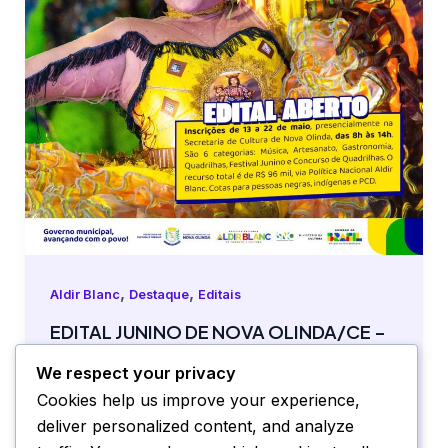
,
,
Aldir Blanc
Destaque
Editais
EDITAL JUNINO DE NOVA OLINDA/CE –
POLÍTICA NACIONAL ALDIR BLANC DE
We respect your privacy
FOMENTO À CULTURA
Cookies help us improve your experience,
Aldir Blanc
,
Destaque
,
Editais
/
culturapmno
deliver personalized content, and analyze
SELEÇÃO DE PROJETOS PARA FIRMAR