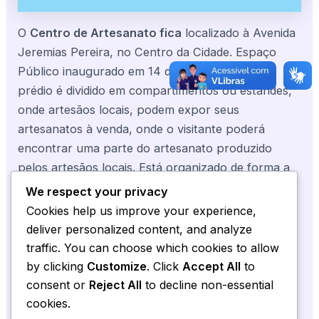
O
Centro de Artesanato fica
localizado à Avenida
Jeremias Pereira, no Centro da Cidade. Espaço
Público inaugurado em 14 de abril de 2012. O
prédio é dividido em compartimentos ou estandes,
onde artesãos locais, podem expor seus
artesanatos à venda, onde o visitante poderá
encontrar uma parte do artesanato produzido
pelos artesãos locais. Está organizado de forma a
atender melhor os nossos visitantes. Podemos
We respect your privacy
encontrar os mais variados artesanatos e outros
Cookies help us improve your experience,
produtos como: Trabalho em crochê e bordados:
deliver personalized content, and analyze
redes, colchas, toalhas, pano de prato, vestidos,
traffic. You can choose which cookies to allow
cangas, etc; Trabalhos em pedra: birô, coluna,
by clicking
Customize
. Click
Accept All
to
cinzeiro, porta retrato, esculturas.
consent or
Reject All
to decline non-essential
cookies.